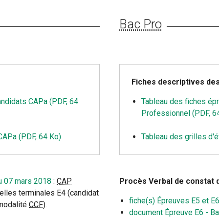
Bac Pro
Fiches descriptives de
andidats CAPa (PDF, 64
Tableau des fiches ép
Professionnel (PDF, 6
 CAPa (PDF, 64 Ko)
Tableau des grilles d'
u 07 mars 2018
:
CAP
Procès Verbal de constat 
elles terminales E4 (candidat
fiche(s) Épreuves E5 et E
 modalité
CCF
).
document Épreuve E6 - Ba