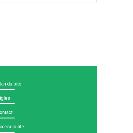
lan du site
igles
ontact
ccessibilité