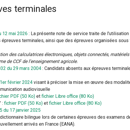
ves terminales
 12 mai 2026
: La présente note de service traite de l’utilisatio
s épreuves terminales, ainsi que des épreuves organisées sou
isation des calculatrices électroniques, objets connectés, matérie
me de CCF de l’enseignement agricole.
32 du 29 mars 2004
: Candidats absents aux épreuves terminal
er février 2024
visant à préciser la mise en œuvre des modalité
munication audiovisuelle
ichier PDF (50 Ko)
et
fichier Libre office (80 Ko)
 :
fichier PDF (50 Ko)
et
fichier Libre office (80 Ko)
 du 17 janvier 2025
un dictionnaire bilingue lors de certaines épreuves des examens 
ouvellement arrivés en France (EANA).