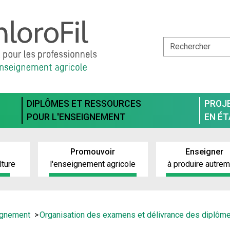
DIPLÔMES ET RESSOURCES
PROJ
POUR L'ENSEIGNEMENT
EN É
Promouvoir
Enseigner
lture
l'enseignement agricole
à produire autre
ignement
Organisation des examens et délivrance des diplôm