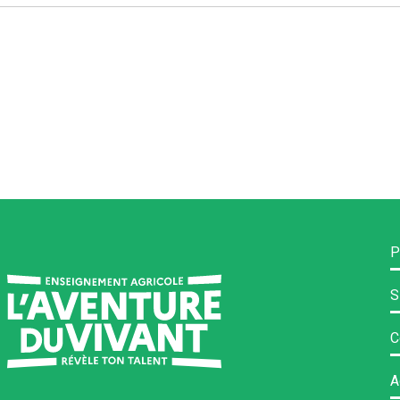
P
S
C
A