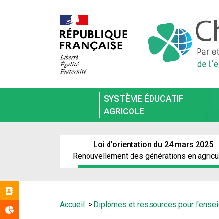
Aller
au
contenu
principal
SYSTÈME ÉDUCATIF
AGRICOLE
Loi d’orientation du 24 mars 2025
Renouvellement des générations en agricu
Réseaux
Vous
Accueil
Diplômes et ressources pour l'ense
Statistiques
êtes