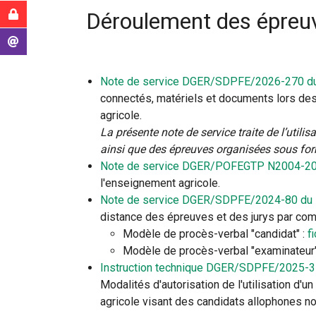
ici
Intranet MAA
Déroulement des épreu
:
Messagerie
Note de service DGER/SDPFE/2026-270 du
connectés, matériels et documents lors de
agricole.
La présente note de service traite de l’util
ainsi que des épreuves organisées sous for
Note de service DGER/POFEGTP N2004-20
l'enseignement agricole.
Note de service DGER/SDPFE/2024-80 du 1
distance des épreuves et des jurys par com
Modèle de procès-verbal "candidat" :
f
Modèle de procès-verbal "examinateur"
Instruction technique DGER/SDPFE/2025-35
Modalités d'autorisation de l'utilisation d'
agricole visant des candidats allophones n