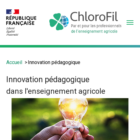
Aller
au
contenu
principal
Vous
Accueil
Innovation pédagogique
êtes
ici
Innovation pédagogique
:
dans l'enseignement agricole