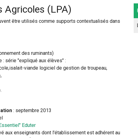
s Agricoles (LPA)
vent être utilisés comme supports contextualisés dans
ionnement des ruminants)
: série "expliqué aux élèves" :
ole,isalait-viande logiciel de gestion de troupeau,
,
.
éation
: septembre 2013
el
Essentiel" Eduter
rvé aux enseignants dont l'établissement est adhérent au