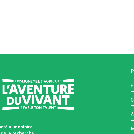
P
S
C
A
neté alimentaire
M
 de la recherche