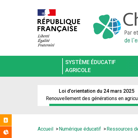
Aller
au
contenu
principal
SYSTÈME ÉDUCATIF
AGRICOLE
Loi d’orientation du 24 mars 2025
Renouvellement des générations en agricu
Réseaux
Vous
Accueil
Numérique éducatif
Ressources de
Statistiques
êtes