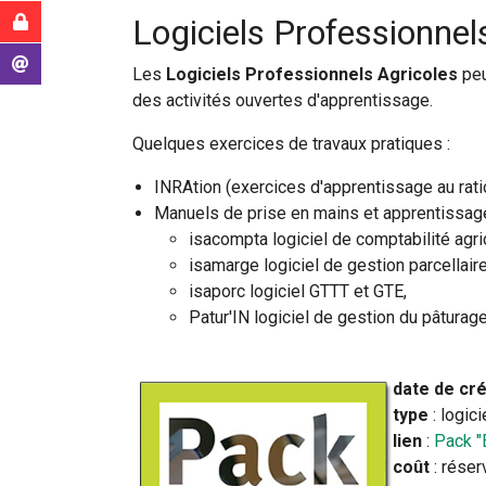
ici
Intranet MAA
Logiciels Professionnel
:
Messagerie
Les
Logiciels Professionnels Agricoles
peu
des activités ouvertes d'apprentissage.
Quelques exercices de travaux pratiques :
INRAtion (exercices d'apprentissage au rat
Manuels de prise en mains et apprentissage 
isacompta logiciel de comptabilité agric
isamarge logiciel de gestion parcellaire
isaporc logiciel GTTT et GTE,
Patur'IN logiciel de gestion du pâturage
date de cr
type
: logici
lien
:
Pack "
coût
: rése