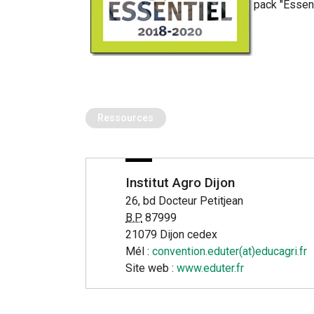
pack "Essent
Ressources
Institut Agro Dijon
26, bd Docteur Petitjean
B.P.
87999
21079 Dijon cedex
Mél :
convention.eduter(at)educagri.fr
Site web :
www.eduter.fr