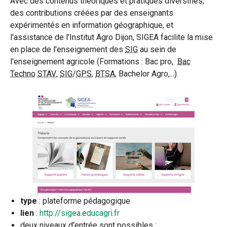
Avec des contenus théoriques et pratiques diversifiés,
des contributions créées par des enseignants
expérimentés en information géographique, et
l'assistance de l'Institut Agro Dijon, SIGEA facilite la mise
en place de l'enseignement des
SIG
au sein de
l'enseignement agricole (Formations : Bac pro,
Bac
Techno
STAV
,
SIG
/
GPS
,
BTSA
, Bachelor Agro,...).
type
: plateforme pédagogique
lien
:
http://sigea.educagri.fr
deux niveaux d'entrée sont possibles :