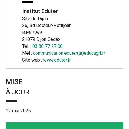
Institut Eduter
Site de Dijon
26, Bd Docteur-Petitjean
B.P.87999
21079 Dijon Cedex
Tél. :
03 80 77 27 00
Mél :
communication.eduter(at)educagri.fr
Site web :
www.eduter.fr
MISE
À JOUR
12 mai 2026