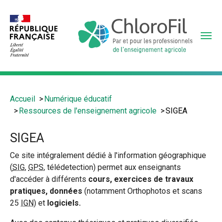
Aller
au
contenu
principal
Vous
Accueil
Numérique éducatif
êtes
Ressources de l'enseignement agricole
SIGEA
ici
:
SIGEA
Ce site intégralement dédié à l'information géographique
(
SIG
,
GPS
, télédetection) permet aux enseignants
d'accéder à différents
cours, exercices de travaux
pratiques, données
(notamment Orthophotos et scans
25
IGN
) et
logiciels.