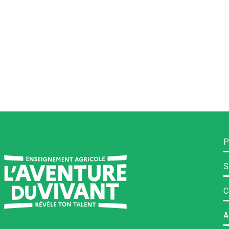
P
S
C
A