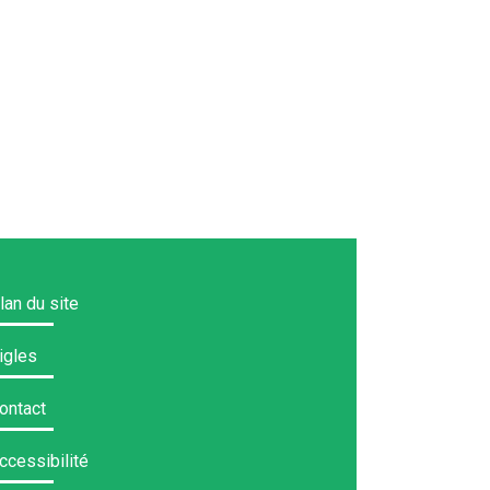
lan du site
igles
ontact
ccessibilité