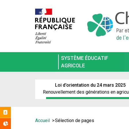
Aller
au
contenu
principal
SYSTÈME ÉDUCATIF
AGRICOLE
Loi d’orientation du 24 mars 2025
Renouvellement des générations en agricu
Réseaux
Vous
Accueil
Sélection de pages
Statistiques
êtes