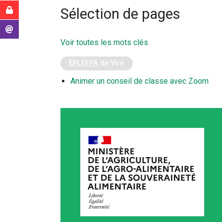
ici
Intranet MAA
Sélection de pages
:
Messagerie
Voir toutes les mots clés
EPLEFPA
de Vire
Animer un conseil de classe avec Zoom