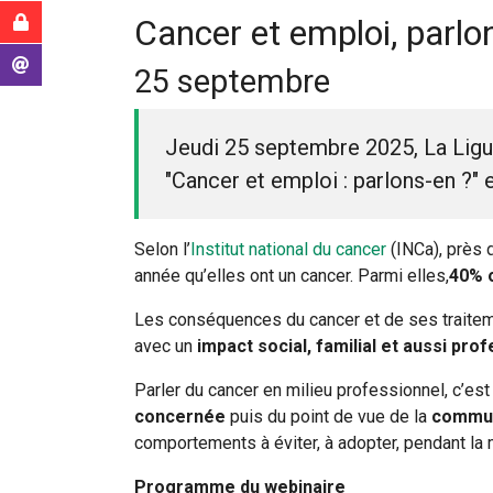
ici
Intranet MAA
Cancer et emploi, parlo
:
Messagerie
25 septembre
Jeudi 25 septembre 2025, La Ligu
"Cancer et emploi : parlons-en ?" 
Selon l’
Institut national du cancer
(INCa), près
année qu’elles ont un cancer. Parmi elles,
40% 
Les conséquences du cancer et de ses traiteme
avec un
impact social, familial et aussi pro
Parler du cancer en milieu professionnel, c’est
concernée
puis du point de vue de la
commun
comportements à éviter, à adopter, pendant la m
Programme du webinaire