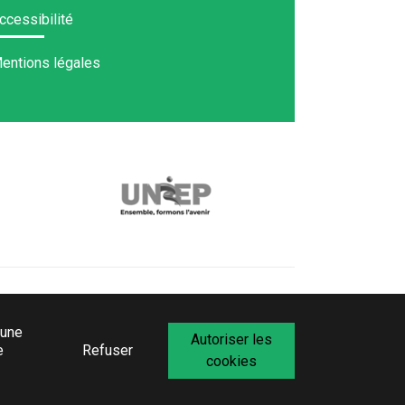
ccessibilité
entions légales
 une
Autoriser les
e
Refuser
cookies