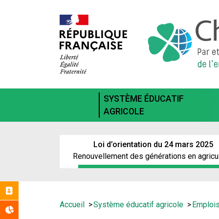
Aller
au
contenu
principal
SYSTÈME ÉDUCATIF
AGRICOLE
Loi d’orientation du 24 mars 2025
Renouvellement des générations en agricu
Réseaux
Vous
Accueil
Système éducatif agricole
Emplois
Statistiques
êtes