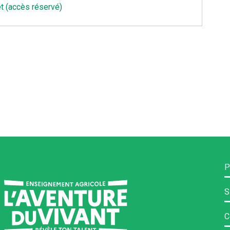
et (accès réservé)
P
S
C