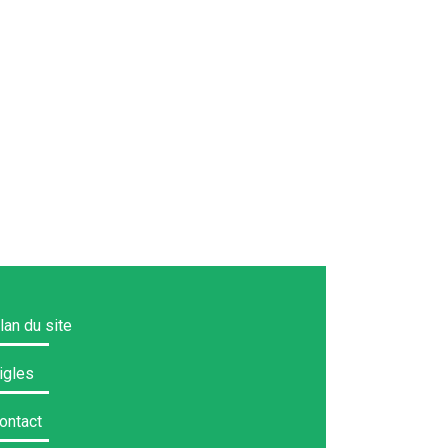
lan du site
igles
ontact