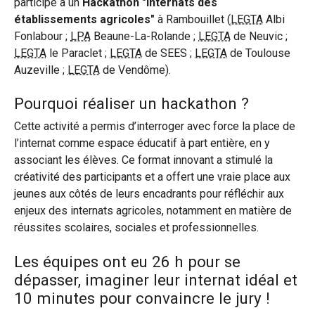
participé à un
Hackathon "internats des
établissements agricoles"
à Rambouillet (
LEGTA
Albi
Fonlabour ;
LPA
Beaune-La-Rolande ;
LEGTA
de Neuvic ;
LEGTA
le Paraclet ;
LEGTA
de SEES ;
LEGTA
de Toulouse
Auzeville ;
LEGTA
de Vendôme).
Pourquoi réaliser un hackathon ?
Cette activité a permis d’interroger avec force la place de
l’internat comme espace éducatif à part entière, en y
associant les élèves. Ce format innovant a stimulé la
créativité des participants et a offert une vraie place aux
jeunes aux côtés de leurs encadrants pour réfléchir aux
enjeux des internats agricoles, notamment en matière de
réussites scolaires, sociales et professionnelles.
Les équipes ont eu 26 h pour se
dépasser, imaginer leur internat idéal et
10 minutes pour convaincre le jury !