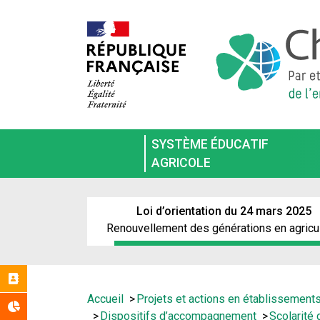
Aller
au
contenu
principal
SYSTÈME ÉDUCATIF
AGRICOLE
Loi d’orientation du 24 mars 2025
Renouvellement des générations en agricu
Réseaux
Vous
Accueil
Projets et actions en établissement
Statistiques
êtes
Dispositifs d’accompagnement
Scolarité 