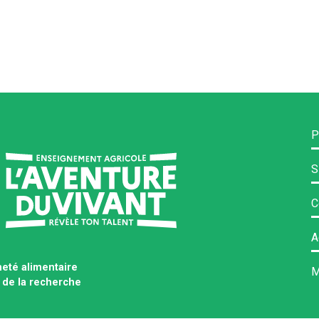
P
S
C
A
neté alimentaire
M
 de la recherche