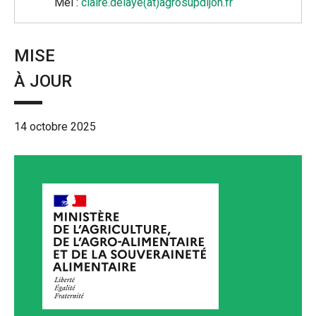
Mél :
claire.delaye(at)agrosupdijon.fr
MISE
À JOUR
14 octobre 2025