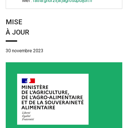
Mél :
fatna.ghorzi(at)agrosupdijon.fr
MISE
À JOUR
30 novembre 2023