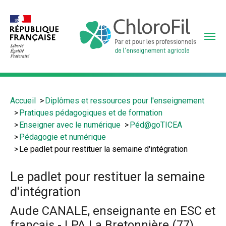
Aller
au
contenu
principal
Vous
Accueil
Diplômes et ressources pour l'enseignement
êtes
Pratiques pédagogiques et de formation
ici
Enseigner avec le numérique
Péd@goTICEA
:
Pédagogie et numérique
Le padlet pour restituer la semaine d'intégration
Le padlet pour restituer la semaine
d'intégration
Aude CANALE, enseignante en ESC et
français - LPA La Bretonnière (77)