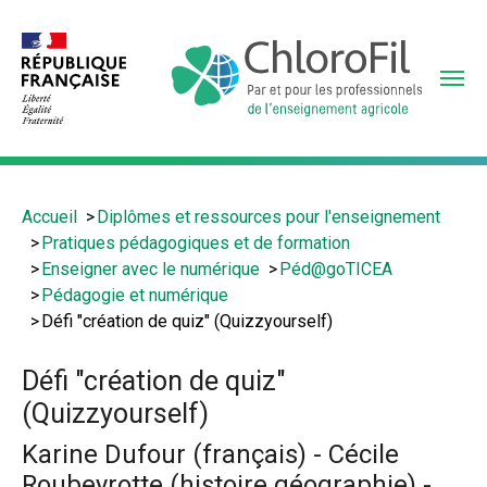
Aller
au
contenu
principal
Vous
Accueil
Diplômes et ressources pour l'enseignement
êtes
Pratiques pédagogiques et de formation
ici
Enseigner avec le numérique
Péd@goTICEA
:
Pédagogie et numérique
Défi "création de quiz" (Quizzyourself)
Défi "création de quiz"
(Quizzyourself)
Karine Dufour (français) - Cécile
Roubeyrotte (histoire géographie) -