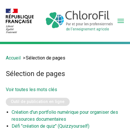
Aller
au
contenu
principal
Vous
Accueil
Sélection de pages
êtes
ici
Sélection de pages
:
Voir toutes les mots clés
Outil de publication en ligne
Création d'un portfolio numérique pour organiser des
ressources documentaires
Défi "création de quiz" (Quizzyourself)