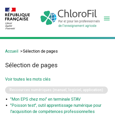
Aller
au
contenu
principal
Vous
Accueil
Sélection de pages
êtes
ici
Sélection de pages
:
Voir toutes les mots clés
Ressources numériques (manuel, logiciel, application)
"Mon EPS chez moi" en terminale STAV
"Poisson test", outil apprentissage numérique pour
l'acquisition de compétences professionnelles